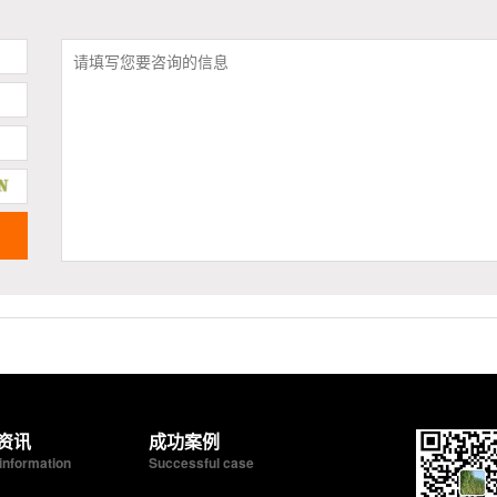
资讯
成功案例
information
Successful case