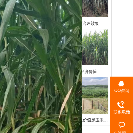
甘肃巨菌草生态治理效果
甘肃巨菌草的经济价值
QQ咨询
联系电话
甘肃巨菌草亩产30吨,价值是玉米的10倍
在线留言