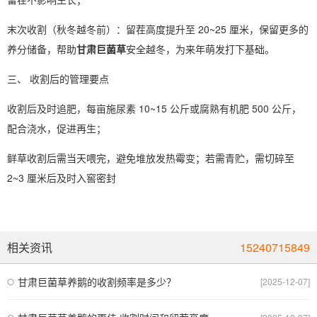
末次收割（秋冬越冬前）：留茬高度提升至 20~25 厘米，保留更多的
养分储备，帮助
甘肃巨菌草
安全越冬，为来年萌发打下基础。
三、 收割后的管理要点
收割后及时追肥，每亩施尿素 10~15 公斤或腐熟有机肥 500 公斤，
配合浇水，促进再生；
鲜草收割后需当天喂完，避免堆放发热霉变；若需青贮，需切碎至
2~3 厘米后及时入窖密封
相关资讯
15240715849
甘肃巨菌草养鹅的收割频率是多少？
[2025-12-07]