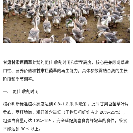
甘肃
甘肃巨菌草
养鹅的更佳 收割时间和留茬高度，核心是兼顾饲草适
口性、营养价值和
甘肃巨菌草
的再生能力，具体参数需结合鹅的生长
阶段和季节调整。
一、 更佳 收割时间
核心判断标准植株高度达到 0.8~1.2 米 时收割，此时
甘肃巨菌草
叶片
柔软、茎秆脆嫩，粗纤维含量低（干物质粗纤维占比 20%~25%），
粗蛋白含量可达 10%~15%，完全适配鹅喜食青绿嫩草的食性，采食
率能达到 90% 以上。