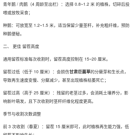
青年鹅 / 肉鹅（4 周龄至出栏）：选择 0.8~1.2 米 的植株，切碎后投
喂或放牧采食；
种鹅：可放宽至 1.2~1.5 米，适当保留少量茎秆，补充粗纤维，预防
种鹅便秘。
二、 更佳 留茬高度
通用留茬标准每次收割时，留茬高度控制在 15~20 厘米。
留茬过低（低于 10 厘米）：会损伤
甘肃巨菌草
的分蘖芽和生长点，
导致再生速度变慢、分蘖减少，甚至出现植株枯萎死亡；
留茬过高（高于 25 厘米）：残留的老茎过多，会消耗土壤养分，影
响新叶萌发，且下次收割时茎秆纤维化程度更高。
季节与收割次数调整
前 3 次收割（春夏）：留茬 15 厘米即可，此时植株再生能力强，低
留茬不影响生长；