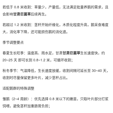
若低于 0.8 米收割：草量少，产量低，无法满足批量养鹅的需求，且
会影响
甘肃巨菌草
后续再生。
若超过 1.2 米收割：茎秆开始纤维化，木质化程度升高，鹅采食难度
大，消化率下降，还可能损伤鹅的消化道。
季节调整要点
春夏生长旺季：温度高、雨水足，甘肃
甘肃巨菌草
生长速度快，约
20~25 天 即可长到 0.8~1.2 米，可循环收割；
秋冬季节：气温降低，生长速度放缓，收割间隔可延长至 30~40 天，
收割时尽量保留更多叶片，减少茎秆占比。
适配鹅群的特殊调整
雏鹅（2~4 周龄）：优先选择 0.8 米以下的嫩苗，只取叶片部分打浆
饲喂，避免茎秆加重肠胃负担；