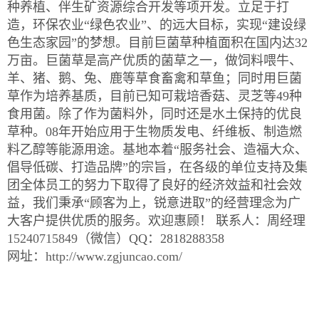
种养植、伴生矿资源综合开发等项开发。立足于打
造，环保农业“绿色农业”、的远大目标，实现“建设绿
色生态家园”的梦想。目前巨菌草种植面积在国内达32
万亩。巨菌草是高产优质的菌草之一，做饲料喂牛、
羊、猪、鹅、兔、鹿等草食畜禽和草鱼；同时用巨菌
草作为培养基质，目前已知可栽培香菇、灵芝等49种
食用菌。除了作为菌料外，同时还是水土保持的优良
草种。08年开始应用于生物质发电、纤维板、制造燃
料乙醇等能源用途。基地本着“服务社会、造福大众、
倡导低碳、打造品牌”的宗旨，在各级的单位支持及集
团全体员工的努力下取得了良好的经济效益和社会效
益，我们秉承“顾客为上，锐意进取”的经营理念为广
大客户提供优质的服务。欢迎惠顾！ 联系人：周经理
15240715849
（微信）QQ：2818288358
网址：
http://www.zgjuncao.com/