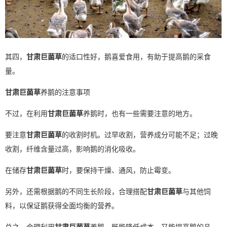
其四，
甘肃巨菌草
的适口性好，鹅喜爱食用，有助于提高鹅的采食
量。
甘肃巨菌草
养鹅的注意事项
不过，在利用
甘肃巨菌草
养鹅时，也有一些需要注意的地方。
要注意
甘肃巨菌草
的收割时机。过早收割，营养成分可能不足；过晚
收割，纤维含量过高，影响鹅的消化吸收。
在储存
甘肃巨菌草
时，要保持干燥、通风，防止霉变。
另外，还需根据鹅的不同生长阶段，合理搭配
甘肃巨菌草
与其他饲
料，以保证鹅获得全面均衡的营养。
总之，合理利用
甘肃巨菌草
养鹅，既能降低成本，又能提高鹅的品