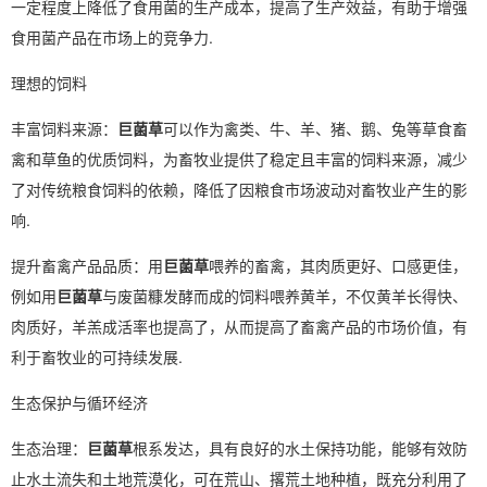
一定程度上降低了食用菌的生产成本，提高了生产效益，有助于增强
食用菌产品在市场上的竞争力.
理想的饲料
丰富饲料来源：
巨菌草
可以作为禽类、牛、羊、猪、鹅、兔等草食畜
禽和草鱼的优质饲料，为畜牧业提供了稳定且丰富的饲料来源，减少
了对传统粮食饲料的依赖，降低了因粮食市场波动对畜牧业产生的影
响.
提升畜禽产品品质：用
巨菌草
喂养的畜禽，其肉质更好、口感更佳，
例如用
巨菌草
与废菌糠发酵而成的饲料喂养黄羊，不仅黄羊长得快、
肉质好，羊羔成活率也提高了，从而提高了畜禽产品的市场价值，有
利于畜牧业的可持续发展.
生态保护与循环经济
生态治理：
巨菌草
根系发达，具有良好的水土保持功能，能够有效防
止水土流失和土地荒漠化，可在荒山、撂荒土地种植，既充分利用了