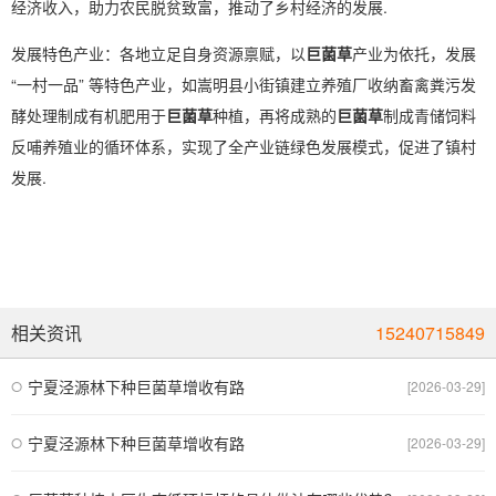
经济收入，助力农民脱贫致富，推动了乡村经济的发展.
发展特色产业：各地立足自身资源禀赋，以
巨菌草
产业为依托，发展
“一村一品” 等特色产业，如嵩明县小街镇建立养殖厂收纳畜禽粪污发
酵处理制成有机肥用于
巨菌草
种植，再将成熟的
巨菌草
制成青储饲料
反哺养殖业的循环体系，实现了全产业链绿色发展模式，促进了镇村
发展.
相关资讯
15240715849
宁夏泾源林下种巨菌草增收有路
[2026-03-29]
宁夏泾源林下种巨菌草增收有路
[2026-03-29]